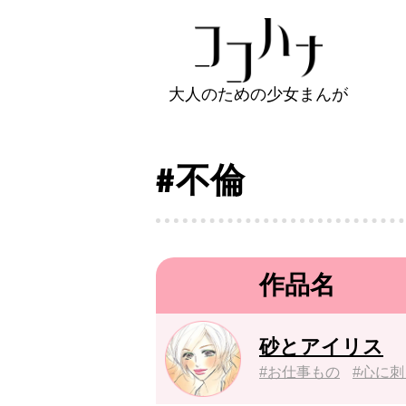
大人のための少女まんが
#不倫
作品名
砂とアイリス
お仕事もの
心に刺