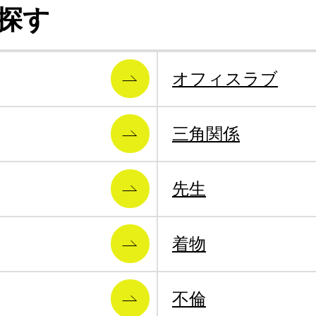
探す
オフィスラブ
三角関係
先生
着物
不倫