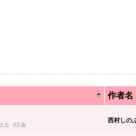
作者名
西村しの
さる
不倫