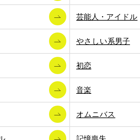
芸能人・アイドル
やさしい系男子
初恋
音楽
オムニバス
ル
記憶喪失