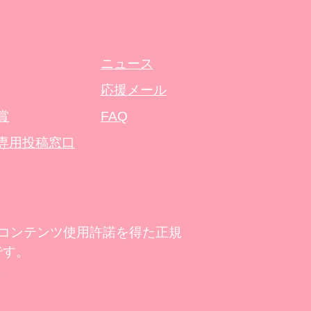
ニュース
応援メール
賞
FAQ
専用投稿窓口
らコンテンツ使用許諾を得た正規
です。
。