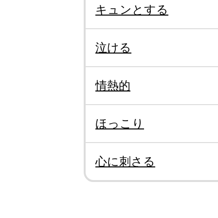
キュンとする
泣ける
情熱的
ほっこり
心に刺さる