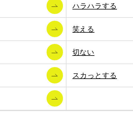
ハラハラする
笑える
切ない
スカっとする