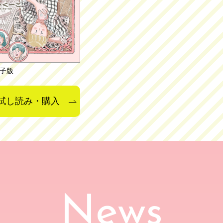
子版
試し読み・購入
News