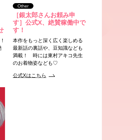
Other
［銀太郎さんお頼み申
す］公式X、絶賛稼働中で
せ
す！
！！
本作をもっと深く広く楽しめる
発
最新話の裏話や、豆知識なども
満載！ 時には東村アキコ先生
のお着物姿なども♡
公式Xはこちら