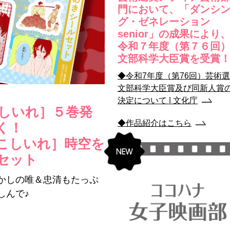
門において、「ダンシ
グ・ゼネレーション
senior」の成果により
令和７年度（第７６回
文部科学大臣賞を受賞
◆令和7年度（第76回）芸術
文部科学大臣賞及び同新人賞
決定について | 文化庁
こしいれ］５巻発
◆作品紹介はこちら
く！
こしいれ］時空を
セット
かしの唯＆忠清もたっぷ
しんで♪