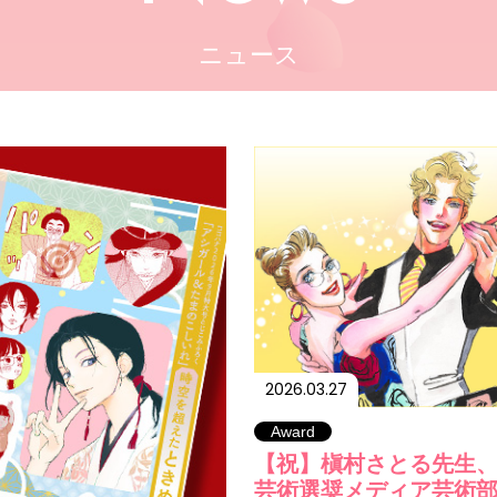
ニュース
2026.03.27
Award
【祝】槇村さとる先生
芸術選奨メディア芸術