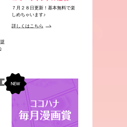
ン
７月２８日更新！基本無料で楽
しめちゃいます♪
、
）
詳しくはこちら
！
選奨
の