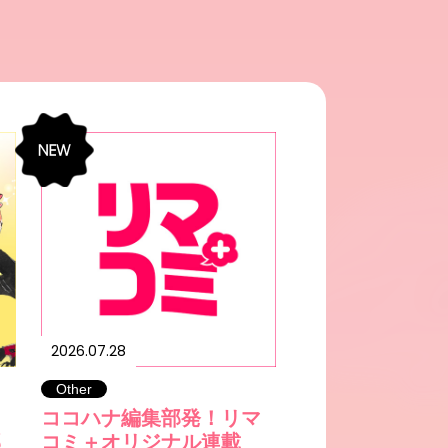
2026.07.28
Other
、
ココハナ編集部発！リマ
部
コミ＋オリジナル連載