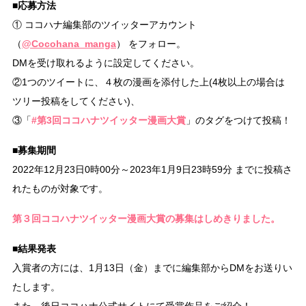
■応募方法
① ココハナ編集部のツイッターアカウント
（
@Cocohana_manga
） をフォロー。
DMを受け取れるように設定してください。
②1つのツイートに、４枚の漫画を添付した上(4枚以上の場合は
ツリー投稿をしてください)、
③「
#第3回ココハナツイッター漫画大賞
」のタグをつけて投稿！
■募集期間
2022年12月23日0時00分～2023年1月9日23時59分 までに投稿さ
れたものが対象です。
第３回ココハナツイッター漫画大賞の募集はしめきりました。
■結果発表
入賞者の方には、1月13日（金）までに編集部からDMをお送りい
たします。
また、後日ココハナ公式サイトにて受賞作品をご紹介！