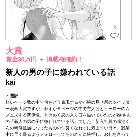
大賞
賞金30万円 ＋ 掲載権確約！
新人の男の子に嫌われている話
kai
・選評
短いページ数の中で何をどう表現するかが腕の見せ所のツイッタ
ー漫画大賞ですが、わずか５ページの中で主人公とヒーローのム
ズムズする関係性、ときめく恋の入り口を描いていたのがkaiさん
の「新人の男の子に嫌われている話」でした。新入社員の菊池く
んの研修担当になったものの仲良くなれずに気まずい日々。残業
中に早く帰るようフォローしてものれんに腕押し。お礼を言って