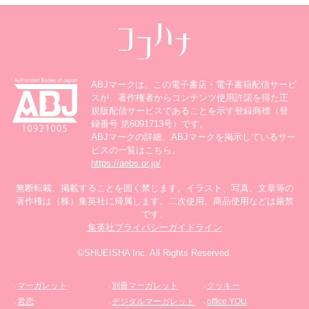
ABJマークは、この電子書店・電子書籍配信サービ
スが、著作権者からコンテンツ使用許諾を得た正
規版配信サービスであることを示す登録商標（登
録番号 第6091713号）です。
ABJマークの詳細、ABJマークを掲示しているサー
ビスの一覧はこちら。
https://aebs.or.jp/
無断転載、掲載することを固く禁じます。イラスト、写真、文章等の
著作権は（株）集英社に帰属します。二次使用、商品使用などは厳禁
です。
集英社プライバシーガイドライン
©SHUEISHA Inc. All Rights Reserved.
マーガレット
別冊マーガレット
クッキー
＞
＞
＞
君恋
デジタルマーガレット
office YOU
＞
＞
＞